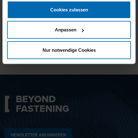
gesammelt haben.
Cookies zulassen
Ich bin mit den
Datenschutzbestimmungen
Anpassen
einverstanden.
Nur notwendige Cookies
ABSENDEN
BEYOND
FASTENING
NEWSLETTER ABONNIEREN