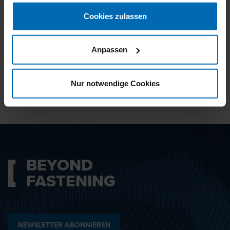
gesammelt haben.
Cookies zulassen
Ich bin mit den
Datenschutzbestimmungen
Anpassen
einverstanden.
Nur notwendige Cookies
ABSENDEN
BEYOND
FASTENING
NEWSLETTER ABONNIEREN