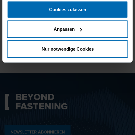
gesammelt haben.
Cookies zulassen
Ich bin mit den
Datenschutzbestimmungen
Anpassen
einverstanden.
Nur notwendige Cookies
ABSENDEN
BEYOND
FASTENING
NEWSLETTER ABONNIEREN