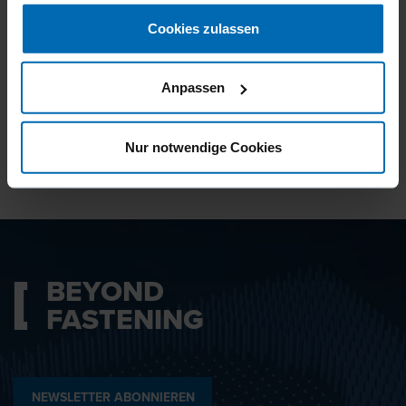
gesammelt haben.
Cookies zulassen
Ich bin mit den
Datenschutzbestimmungen
Anpassen
einverstanden.
Nur notwendige Cookies
ABSENDEN
BEYOND
FASTENING
NEWSLETTER ABONNIEREN