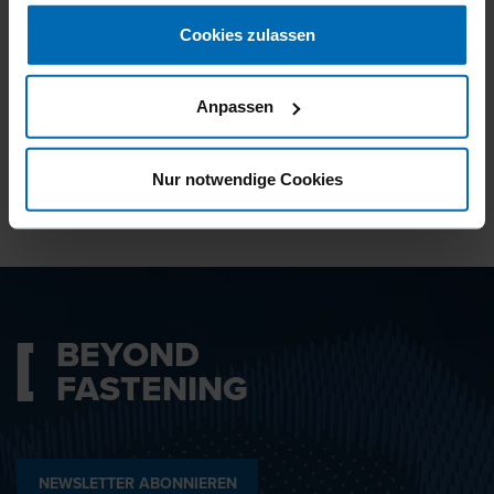
gesammelt haben.
Cookies zulassen
Ich bin mit den
Datenschutzbestimmungen
Anpassen
einverstanden.
Nur notwendige Cookies
ABSENDEN
BEYOND
FASTENING
NEWSLETTER ABONNIEREN