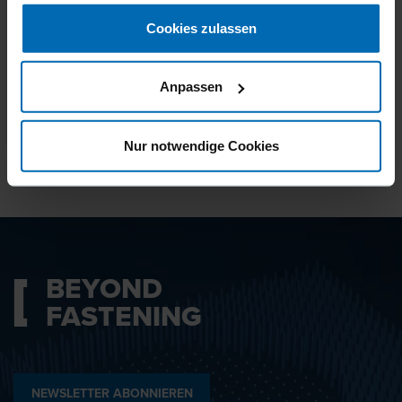
gesammelt haben.
Cookies zulassen
Ich bin mit den
Datenschutzbestimmungen
Anpassen
einverstanden.
Nur notwendige Cookies
ABSENDEN
BEYOND
FASTENING
NEWSLETTER ABONNIEREN