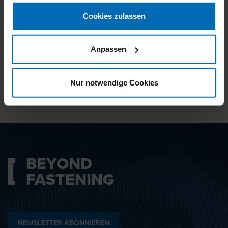
gesammelt haben.
Cookies zulassen
Ich bin mit den
Datenschutzbestimmungen
Anpassen
einverstanden.
Nur notwendige Cookies
ABSENDEN
BEYOND
FASTENING
NEWSLETTER ABONNIEREN