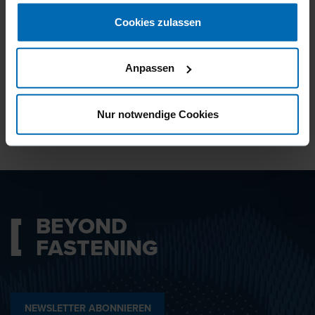
gesammelt haben.
Cookies zulassen
Ich bin mit den
Datenschutzbestimmungen
Anpassen
einverstanden.
Nur notwendige Cookies
ABSENDEN
BEYOND
FASTENING
NEWSLETTER ABONNIEREN