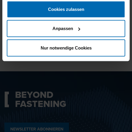
gesammelt haben.
Cookies zulassen
Ich bin mit den
Datenschutzbestimmungen
Anpassen
einverstanden.
Nur notwendige Cookies
ABSENDEN
BEYOND
FASTENING
NEWSLETTER ABONNIEREN