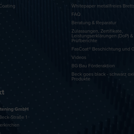
Coating
Whitepaper metallfreies Brett
FAQ
Beratung & Reparatur
Zulassungen, Zertifikate,
Leistungserklärungen (DoP) &
Prüfberichte
FasCoat® Beschichtung und G
Videos
BG Bau Förderaktion
Beck goes black - schwarz oxi
Produkte
kt
tening GmbH
eck-Straße 1
erkirchen
h