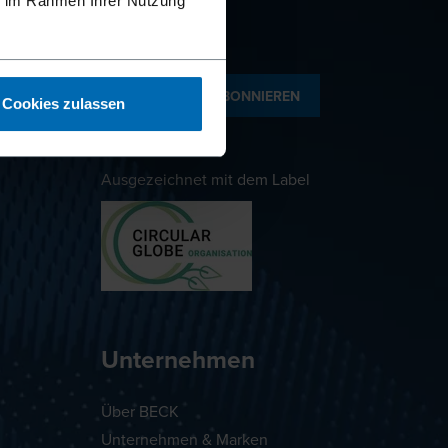
ie im Rahmen Ihrer Nutzung
NEWSLETTER ABONNIEREN
Cookies zulassen
Ausgezeichnet mit dem Label
Unternehmen
Über BECK
Unternehmen & Marken