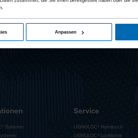
 Daten zusammen, die Sie ihnen bereitgestellt haben oder die s
n.
ies
Anpassen
ationen
Service
® Systeme
LIGNOLOC® Handbuch
Systeme
LIGNOLOC® Lookbook