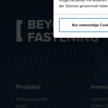
möglicherweise mit weiteren
der Dienste gesammelt habe
BEYOND
Nur notwendige Cook
FASTENING
Produkte
Innov
Befestigungsmittel
LIGNOLOC
Geräte
SCRAIL® 