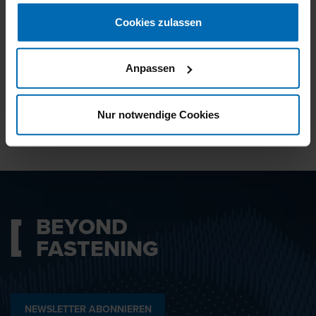
gesammelt haben.
Cookies zulassen
Ich bin mit den
Datenschutzbestimmungen
Anpassen
einverstanden.
Nur notwendige Cookies
ABSENDEN
BEYOND
FASTENING
NEWSLETTER ABONNIEREN