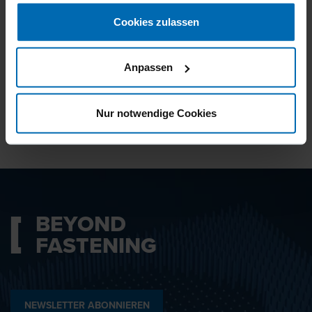
gesammelt haben.
Cookies zulassen
Ich bin mit den
Datenschutzbestimmungen
Anpassen
einverstanden.
Nur notwendige Cookies
ABSENDEN
BEYOND
FASTENING
NEWSLETTER ABONNIEREN