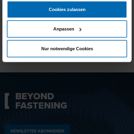
gesammelt haben.
Cookies zulassen
Ich bin mit den
Datenschutzbestimmungen
Anpassen
einverstanden.
Nur notwendige Cookies
ABSENDEN
BEYOND
FASTENING
NEWSLETTER ABONNIEREN