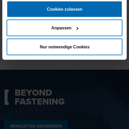
gesammelt haben.
Cookies zulassen
Ich bin mit den
Datenschutzbestimmungen
Anpassen
einverstanden.
Nur notwendige Cookies
ABSENDEN
BEYOND
FASTENING
NEWSLETTER ABONNIEREN