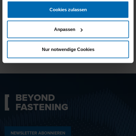
gesammelt haben.
Cookies zulassen
Ich bin mit den
Datenschutzbestimmungen
Anpassen
einverstanden.
Nur notwendige Cookies
ABSENDEN
BEYOND
FASTENING
NEWSLETTER ABONNIEREN