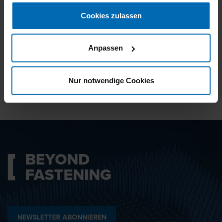
gesammelt haben.
Cookies zulassen
Ich bin mit den
Datenschutzbestimmungen
Anpassen
einverstanden.
Nur notwendige Cookies
ABSENDEN
BEYOND
FASTENING
NEWSLETTER ABONNIEREN