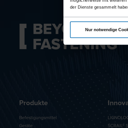
möglicherweise mit weiteren
der Dienste gesammelt habe
BEYOND
Nur notwendige Cook
FASTENING
Produkte
Innov
Befestigungsmittel
LIGNOLOC
Geräte
SCRAIL® 