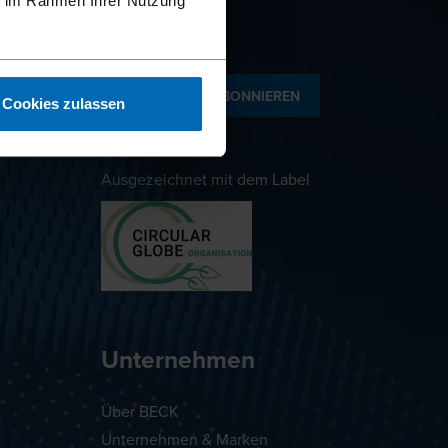
ie im Rahmen Ihrer Nutzung
NEWSLETTER ABONNIEREN
Cookies zulassen
Ausgezeichnet mit dem Label
Unternehmen
Über BECK
Unternehmen & Marken