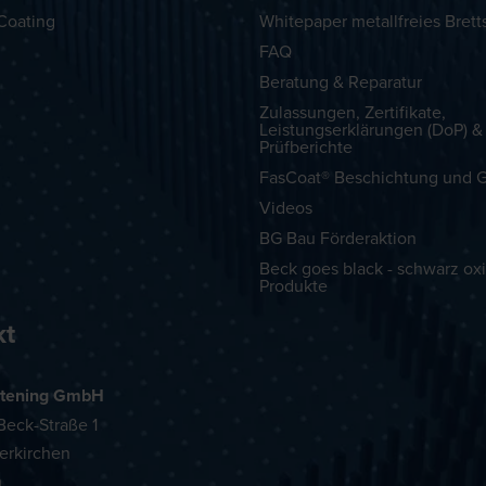
Coating
Whitepaper metallfreies Brett
FAQ
Beratung & Reparatur
Zulassungen, Zertifikate,
Leistungserklärungen (DoP) &
Prüfberichte
FasCoat® Beschichtung und G
Videos
BG Bau Förderaktion
Beck goes black - schwarz oxi
Produkte
kt
tening GmbH
eck-Straße 1
erkirchen
h