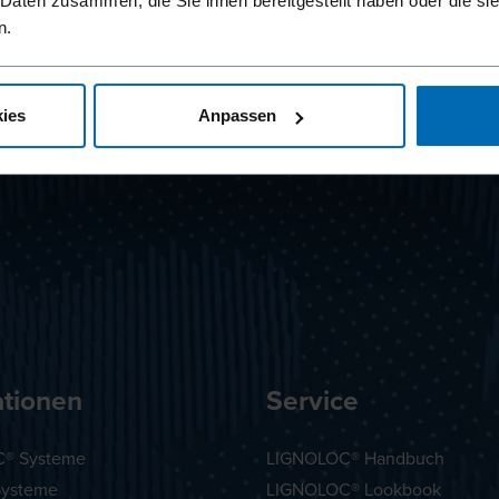
 Daten zusammen, die Sie ihnen bereitgestellt haben oder die s
n.
ies
Anpassen
ationen
Service
® Systeme
LIGNOLOC® Handbuch
Systeme
LIGNOLOC® Lookbook