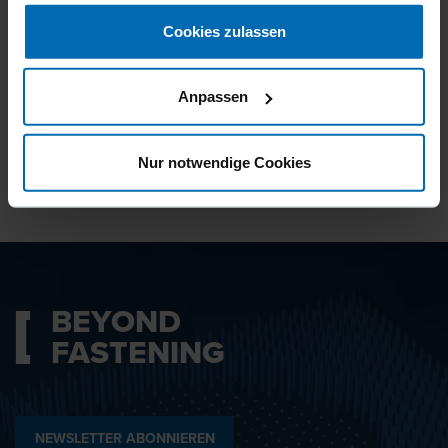
gesammelt haben.
Cookies zulassen
Ich bin mit den
Datenschutzbestimmungen
Anpassen
einverstanden.
Nur notwendige Cookies
ABSENDEN
BEYOND
FASTENING
NEWSLETTER ABONNIEREN