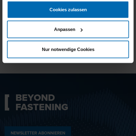
gesammelt haben.
Cookies zulassen
Ich bin mit den
Datenschutzbestimmungen
Anpassen
einverstanden.
Nur notwendige Cookies
ABSENDEN
BEYOND
FASTENING
NEWSLETTER ABONNIEREN