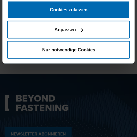
gesammelt haben.
Cookies zulassen
Ich bin mit den
Datenschutzbestimmungen
Anpassen
einverstanden.
Nur notwendige Cookies
ABSENDEN
BEYOND
FASTENING
NEWSLETTER ABONNIEREN