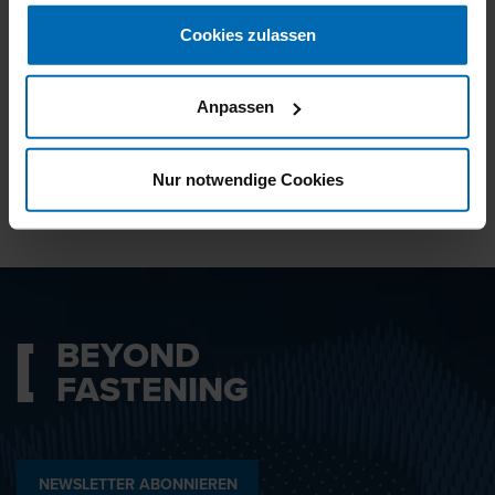
gesammelt haben.
Cookies zulassen
Ich bin mit den
Datenschutzbestimmungen
Anpassen
einverstanden.
Nur notwendige Cookies
ABSENDEN
BEYOND
FASTENING
NEWSLETTER ABONNIEREN