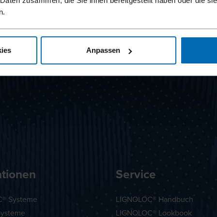
 Daten zusammen, die Sie ihnen bereitgestellt haben oder die s
n.
ies
Anpassen
ationen
Service
® Systeme
LIGNOLOC® Handbuch
Systeme
LIGNOLOC® Lookbook