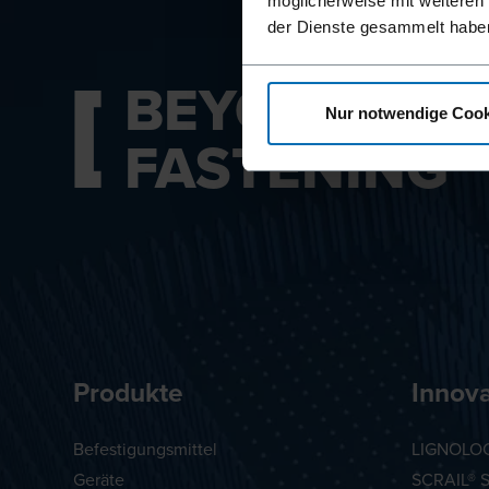
möglicherweise mit weiteren
der Dienste gesammelt habe
BEYOND
Nur notwendige Cook
FASTENING
Produkte
Innov
Befestigungsmittel
LIGNOLOC
Geräte
SCRAIL® 