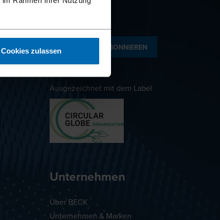
ie im Rahmen Ihrer Nutzung
NEWSLETTER ABONNIEREN
Cookies zulassen
Ausgezeichnet mit dem Label
Unternehmen
Über BECK
Unternehmen & Marken