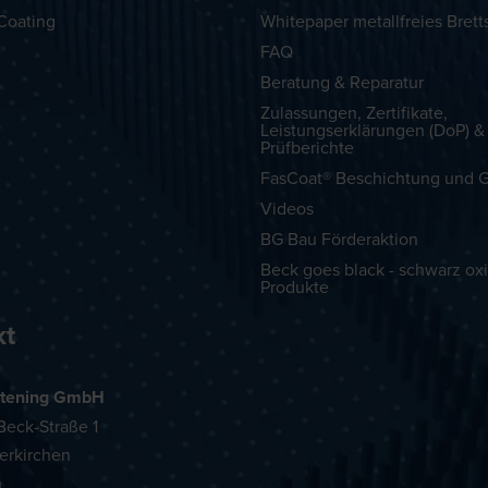
Coating
Whitepaper metallfreies Brett
FAQ
Beratung & Reparatur
Zulassungen, Zertifikate,
Leistungserklärungen (DoP) &
Prüfberichte
FasCoat® Beschichtung und G
Videos
BG Bau Förderaktion
Beck goes black - schwarz oxi
Produkte
kt
tening GmbH
eck-Straße 1
erkirchen
h