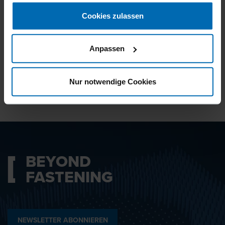
gesammelt haben.
Cookies zulassen
Ich bin mit den
Datenschutzbestimmungen
Anpassen
einverstanden.
Nur notwendige Cookies
ABSENDEN
BEYOND
FASTENING
NEWSLETTER ABONNIEREN