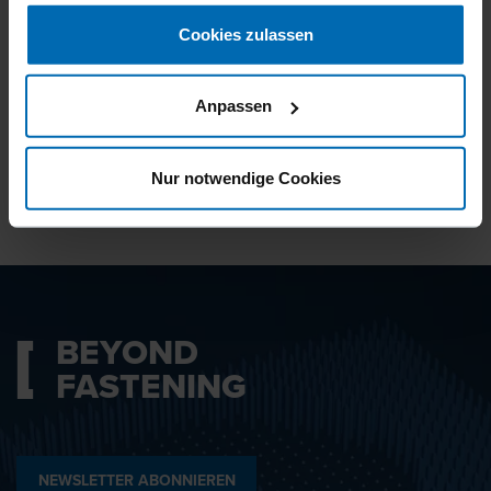
gesammelt haben.
Cookies zulassen
Ich bin mit den
Datenschutzbestimmungen
Anpassen
einverstanden.
Nur notwendige Cookies
ABSENDEN
BEYOND
FASTENING
NEWSLETTER ABONNIEREN