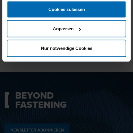
gesammelt haben.
Cookies zulassen
Ich bin mit den
Datenschutzbestimmungen
Anpassen
einverstanden.
Nur notwendige Cookies
ABSENDEN
BEYOND
FASTENING
NEWSLETTER ABONNIEREN