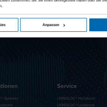
 Daten zusammen, die Sie ihnen bereitgestellt haben oder die s
n.
ies
Anpassen
ationen
Service
® Systeme
LIGNOLOC® Handbuch
Systeme
LIGNOLOC® Lookbook