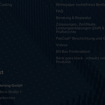
Coating
Whitepaper metallfreies Brett
FAQ
Beratung & Reparatur
Zulassungen, Zertifikate,
Leistungserklärungen (DoP) &
Prüfberichte
FasCoat® Beschichtung und G
Videos
BG Bau Förderaktion
Beck goes black - schwarz oxi
Produkte
kt
tening GmbH
eck-Straße 1
erkirchen
h