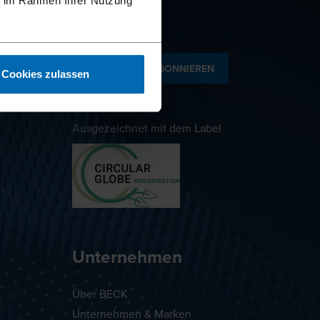
ie im Rahmen Ihrer Nutzung
NEWSLETTER ABONNIEREN
Cookies zulassen
Ausgezeichnet mit dem Label
Unternehmen
Über BECK
Unternehmen & Marken