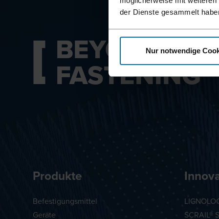
möglicherweise mit weiteren
der Dienste gesammelt habe
BEYOND
Nur notwendige Cook
FASTENING
Produkte
Innov
Befestigungsmittel
LIGNOLOC
Geräte
SCRAIL® 