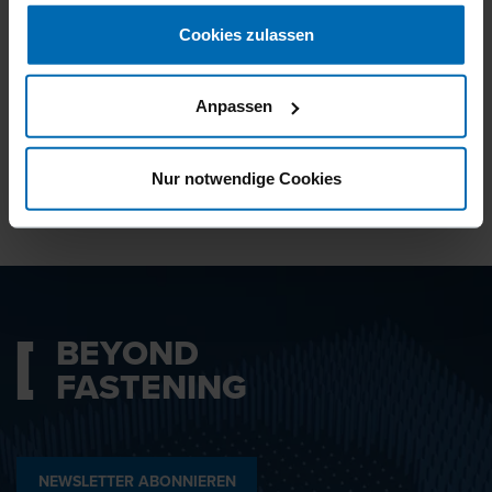
gesammelt haben.
Cookies zulassen
Ich bin mit den
Datenschutzbestimmungen
Anpassen
einverstanden.
Nur notwendige Cookies
ABSENDEN
BEYOND
FASTENING
NEWSLETTER ABONNIEREN