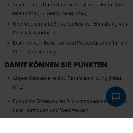
Schulen und Unterstützen der Mitarbeiter in Lean-
Methoden (5S, SMED, SFM, WSA)
Überwachen und Sicherstellen der Einhaltung von
Qualitätsstandards
Erstellen von Berichten und Präsentationen für die
Produktionsleitung
DAMIT KÖNNEN SIE PUNKTEN
Abgeschlossene techn. Berufsausbildung (mind.
HTL)
Fundierte Erfahrung im Projektmanagement sowie
Lean Methoden und Werkzeugen
Ausgeprägte analytische und organisatorische
Fähigkeiten