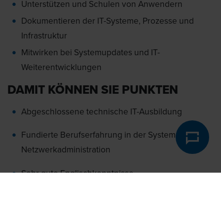
Unterstützen und Schulen von Anwendern
Dokumentieren der IT-Systeme, Prozesse und
Infrastruktur
Mitwirken bei Systemupdates und IT-
Weiterentwicklungen
DAMIT KÖNNEN SIE PUNKTEN
Abgeschlossene technische IT-Ausbildung
Fundierte Berufserfahrung in der System- und
Netzwerkadministration
Sehr gute Englischkenntnisse
Selbstständige, proaktive und strukturierte
Arbeitsweise