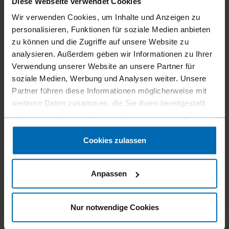
Diese Webseite verwendet Cookies
Wir verwenden Cookies, um Inhalte und Anzeigen zu
personalisieren, Funktionen für soziale Medien anbieten
zu können und die Zugriffe auf unsere Website zu
analysieren. Außerdem geben wir Informationen zu Ihrer
Geräte
Zubehör
LIGNOLOC® Zubehör
//
/
//
/
Verwendung unserer Website an unsere Partner für
INLAY KIT F60 LIGNOLOC®
soziale Medien, Werbung und Analysen weiter. Unsere
Partner führen diese Informationen möglicherweise mit
weiteren Daten zusammen, die Sie ihnen bereitgestellt
Mit dem INLAY KIT F60 LIGNOLOC® von BECK machen Sie
haben oder die sie im Rahmen Ihrer Nutzung der Dienste
ihr LIGNOLOC® F60 Handgerät noch flexibler: Die
gesammelt haben.
Verarbeitung von Holznägeln in 45-50 mm ist ganz einfach
Cookies zulassen
möglich.
Anpassen
Artikelnummer
700533
Nur notwendige Cookies
Gewicht
0,18 kg | 0,4 lbs