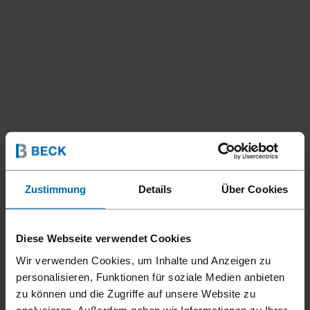
Zustimmung
Details
Über Cookies
Diese Webseite verwendet Cookies
Wir verwenden Cookies, um Inhalte und Anzeigen zu
Befestigungsmittel
Klammern
Hog Ringe
//
/
//
/
personalisieren, Funktionen für soziale Medien anbieten
zu können und die Zugriffe auf unsere Website zu
BECK HR 16
analysieren. Außerdem geben wir Informationen zu Ihrer