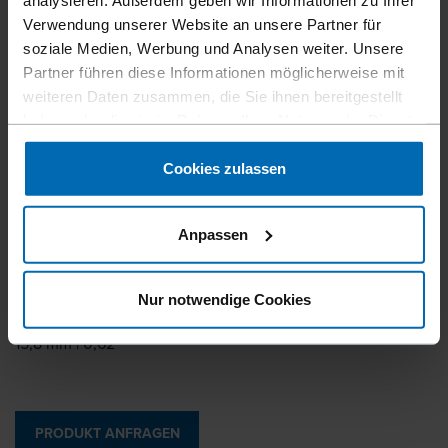
Verwendung unserer Website an unsere Partner für
soziale Medien, Werbung und Analysen weiter. Unsere
Ähnlich wie
Partner führen diese Informationen möglicherweise mit
HOGRING CL16, HOGRING HR16
weiteren Daten zusammen, die Sie ihnen bereitgestellt
haben oder die sie im Rahmen Ihrer Nutzung der Dienste
Schenkellänge
gesammelt haben.
8 mm | 5/16"
Cookies zulassen
Walzstärke
1,2 mm | 0,05"
Anpassen
Walzbreite
1,3 mm | 0,05"
Nur notwendige Cookies
Äußere Rückenbreite
15,8 mm | 0,62"
PRODUKT ANFRAGEN