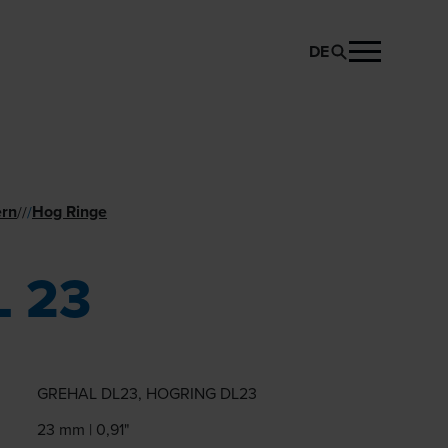
DE
PRODUKT ANFRAGEN
rn
Hog Ringe
//
/
L 23
GREHAL DL23, HOGRING DL23
23 mm | 0,91"