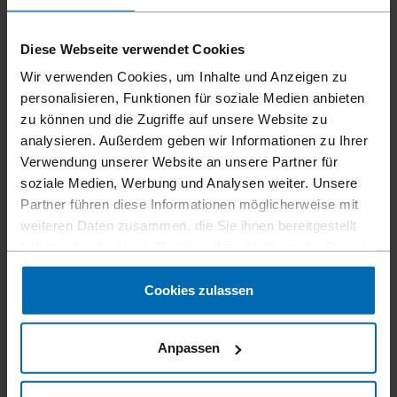
Diese Webseite verwendet Cookies
Wir verwenden Cookies, um Inhalte und Anzeigen zu
personalisieren, Funktionen für soziale Medien anbieten
zu können und die Zugriffe auf unsere Website zu
analysieren. Außerdem geben wir Informationen zu Ihrer
Verwendung unserer Website an unsere Partner für
soziale Medien, Werbung und Analysen weiter. Unsere
Partner führen diese Informationen möglicherweise mit
Befestigungsmittel
Klammern
Standard­klammern
//
/
//
/
//
/
weiteren Daten zusammen, die Sie ihnen bereitgestellt
Feindraht­klammern
haben oder die sie im Rahmen Ihrer Nutzung der Dienste
gesammelt haben.
BECK 206
Cookies zulassen
Ähnlich wie
Anpassen
KÖLLNER HK206