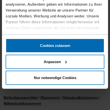
analysieren. Außerdem geben wir Informationen zu Ihrer
Verwendung unserer Website an unsere Partner für
soziale Medien, Werbung und Analysen weiter. Unsere
Partner führen diese Informationen möglicherweise mit
weiteren Daten zusammen, die Sie ihnen bereitgestellt
haben oder die sie im Rahmen Ihrer Nutzung der Dienste
gesammelt haben.
Cookies zulassen
Anpassen
Nur notwendige Cookies
Befestigungsmittel
Klammern
Standard­klammern
//
/
//
/
//
/
Mitteldrahtklammern