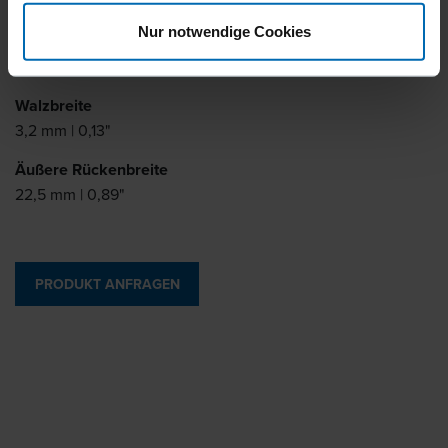
15 - 25 mm | 5/8 - 1"
Nur notwendige Cookies
Walzstärke
1,2 mm | 0,05"
Walzbreite
3,2 mm | 0,13"
Äußere Rückenbreite
22,5 mm | 0,89"
PRODUKT ANFRAGEN