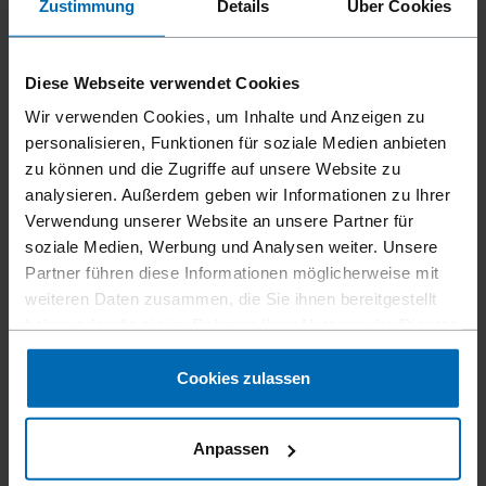
Zustimmung
Details
Über Cookies
Diese Webseite verwendet Cookies
Wir verwenden Cookies, um Inhalte und Anzeigen zu
personalisieren, Funktionen für soziale Medien anbieten
zu können und die Zugriffe auf unsere Website zu
analysieren. Außerdem geben wir Informationen zu Ihrer
Verwendung unserer Website an unsere Partner für
Befestigungsmittel
Klammern
Standard­klammern
//
/
//
/
//
/
soziale Medien, Werbung und Analysen weiter. Unsere
Schwer­draht­klammern
Partner führen diese Informationen möglicherweise mit
weiteren Daten zusammen, die Sie ihnen bereitgestellt
BECK GSB
haben oder die sie im Rahmen Ihrer Nutzung der Dienste
gesammelt haben.
Cookies zulassen
Ähnlich wie
PASLODE GSB
Anpassen
Schenkellänge