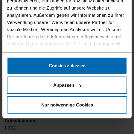
personalisieren, Funktionen für soziale Medien anbieten
Geräte
Klammer­geräte
Verpack­ungs­klammer­geräte
//
/
//
/
//
/
zu können und die Zugriffe auf unsere Website zu
Karton­verschluss­hefter
analysieren. Außerdem geben wir Informationen zu Ihrer
Verwendung unserer Website an unsere Partner für
FA GR-15/18
soziale Medien, Werbung und Analysen weiter. Unsere
Partner führen diese Informationen möglicherweise mit
weiteren Daten zusammen, die Sie ihnen bereitgestellt
Speziell entwickelter Kartonverschlusshefter für das
haben oder die sie im Rahmen Ihrer Nutzung der Dienste
Verschließen von Kartons mit langem Magazin.
gesammelt haben.
Cookies zulassen
Befestigertyp
BECK GR
Anpassen
Ähnlich wie
ATRO AR, ATRO GR, BEA AR, BEA GR, INTERNATIONAL
Nur notwendige Cookies
GR, KIHLBERG JK557
Artikelnummer
11332