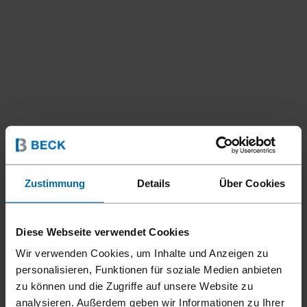
Zustimmung
Details
Über Cookies
Geräte
Geräte für die Automation
//
/
//
/
Stift- und Stauchkopfnagler
Diese Webseite verwendet Cookies
F21T GN-25 LMLT SP CT RC
Wir verwenden Cookies, um Inhalte und Anzeigen zu
personalisieren, Funktionen für soziale Medien anbieten
zu können und die Zugriffe auf unsere Website zu
Speziell entwickelter F21T GN-25 LMLT SP CT RC
analysieren. Außerdem geben wir Informationen zu Ihrer