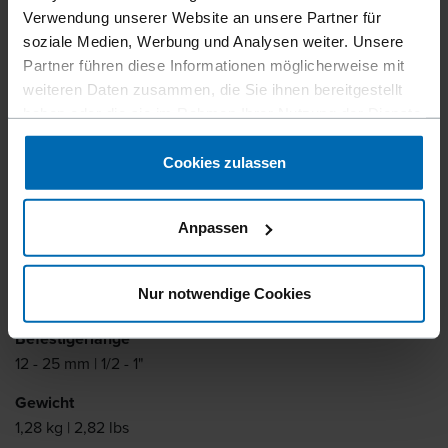
Stauchkopfnagler für 18G (=GN) Stauchkopfnägel. Mit
Verwendung unserer Website an unsere Partner für
seinen vielen Funktionen ist er die ideale Lösung für
soziale Medien, Werbung und Analysen weiter. Unsere
vielfältige Anwendungen in der Automation. Der
Partner führen diese Informationen möglicherweise mit
Stauchkopfnagler hat ein langes Magazin, um häufiges
weiteren Daten zusammen, die Sie ihnen bereitgestellt
Nachladen zu vermeiden sowie ein Toplader-Magazin zum
haben oder die sie im Rahmen Ihrer Nutzung der Dienste
leichteren Nachladen. Der Fernauslöser macht den Einsatz
gesammelt haben.
bei Anwendungen in der Automation einfach.
Cookies zulassen
Befestigertyp
Anpassen
Stauchkopfnägel
Artikelnummer
Nur notwendige Cookies
11828
Befestigerlänge
12 - 25 mm | 1/2 - 1"
Gewicht
1,28 kg | 2,82 lbs