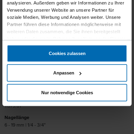
Feindraht­klammer­geräte
analysieren. Außerdem geben wir Informationen zu Ihrer
F1B SJK-19
Verwendung unserer Website an unsere Partner für
soziale Medien, Werbung und Analysen weiter. Unsere
Partner führen diese Informationen möglicherweise mit
weiteren Daten zusammen, die Sie ihnen bereitgestellt
Einhandverriegelung für schnelles Nachladen. Magazin
haben oder die sie im Rahmen Ihrer Nutzung der Dienste
zum Laden von unten.
gesammelt haben.
Cookies zulassen
Befestigertyp
BECK SJK
Anpassen
Ähnlich wie
ATRO SJK
Nur notwendige Cookies
Artikelnummer
11579.01
Nagellänge
6 - 19 mm | 1/4 - 3/4"