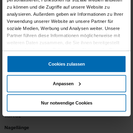
Geräte
Klammer­geräte
Standard­klammer­geräte
//
/
//
/
//
/
zu können und die Zugriffe auf unsere Website zu
Feindraht­klammer­geräte
analysieren. Außerdem geben wir Informationen zu Ihrer
F1B S30-16
Verwendung unserer Website an unsere Partner für
soziale Medien, Werbung und Analysen weiter. Unsere
Partner führen diese Informationen möglicherweise mit
weiteren Daten zusammen, die Sie ihnen bereitgestellt
Einhandverriegelung für schnelles Nachladen. Magazin
haben oder die sie im Rahmen Ihrer Nutzung der Dienste
zum Laden von unten.
gesammelt haben.
Cookies zulassen
Befestigertyp
BECK PS 30
Anpassen
Ähnlich wie
PASLODE PS30, PREBENA HO
Nur notwendige Cookies
Artikelnummer
11577.02
Nagellänge