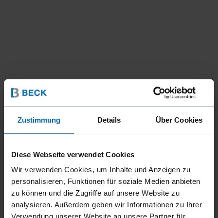
Geräte
Klammer­geräte
Standard­klammer­geräte
//
/
//
/
//
/
Zustimmung
Details
Über Cookies
Feindraht­klammer­geräte
F1B A11-16 L.M.
Diese Webseite verwendet Cookies
Wir verwenden Cookies, um Inhalte und Anzeigen zu
Langes Magazin für weniger Nachladen. Magazin zum
personalisieren, Funktionen für soziale Medien anbieten
Laden von unten.
zu können und die Zugriffe auf unsere Website zu
analysieren. Außerdem geben wir Informationen zu Ihrer
Verwendung unserer Website an unsere Partner für