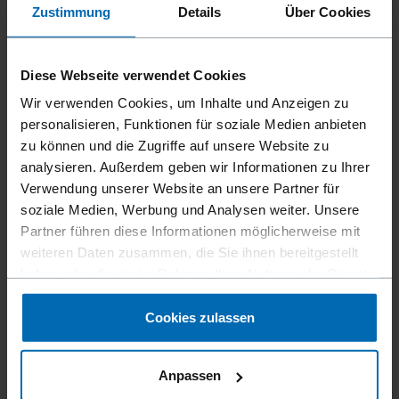
Zustimmung
Details
Über Cookies
Diese Webseite verwendet Cookies
Wir verwenden Cookies, um Inhalte und Anzeigen zu
personalisieren, Funktionen für soziale Medien anbieten
zu können und die Zugriffe auf unsere Website zu
analysieren. Außerdem geben wir Informationen zu Ihrer
Verwendung unserer Website an unsere Partner für
soziale Medien, Werbung und Analysen weiter. Unsere
Geräte
Klammer­geräte
Standard­klammer­geräte
Partner führen diese Informationen möglicherweise mit
//
/
//
/
//
/
Feindraht­klammer­geräte
weiteren Daten zusammen, die Sie ihnen bereitgestellt
haben oder die sie im Rahmen Ihrer Nutzung der Dienste
F1B 50-16
gesammelt haben.
Cookies zulassen
Anpassen
Lange, schmale Nase für hervorragende Sicht auf die