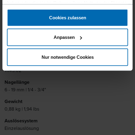
haben oder die sie im Rahmen Ihrer Nutzung der Dienste
magazine.
gesammelt haben.
Cookies zulassen
Befestigertyp
BECK N 3
Anpassen
Ähnlich wie
PREBENA U, SENCO A, SENCO N3
Nur notwendige Cookies
Artikelnummer
11145.02
Nagellänge
6 - 19 mm | 1/4 - 3/4"
Gewicht
0,88 kg | 1,94 lbs
Auslösesystem
Einzelauslösung