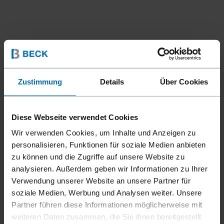
Zustimmung
Details
Über Cookies
Diese Webseite verwendet Cookies
Wir verwenden Cookies, um Inhalte und Anzeigen zu
personalisieren, Funktionen für soziale Medien anbieten
Geräte
Klammer­geräte
Standard­klammer­geräte
//
/
//
/
//
/
zu können und die Zugriffe auf unsere Website zu
Feindraht­klammer­geräte
analysieren. Außerdem geben wir Informationen zu Ihrer
F1B 41-19 LS
Verwendung unserer Website an unsere Partner für
soziale Medien, Werbung und Analysen weiter. Unsere
Partner führen diese Informationen möglicherweise mit
weiteren Daten zusammen, die Sie ihnen bereitgestellt
Long narrow nose for excellent job visibility. Bottom loading