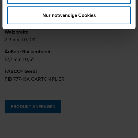
Walzstärke
Nur notwendige Cookies
0,7 mm | 0,03"
Walzbreite
2,3 mm | 0,09"
Äußere Rückenbreite
12,7 mm | 0,5"
FASCO® Gerät
F1B 777-16A CARTON PLIER
PRODUKT ANFRAGEN