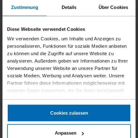
Zustimmung
Details
Über Cookies
Diese Webseite verwendet Cookies
Wir verwenden Cookies, um Inhalte und Anzeigen zu
personalisieren, Funktionen für soziale Medien anbieten
zu können und die Zugriffe auf unsere Website zu
analysieren. Außerdem geben wir Informationen zu Ihrer
Befestigungsmittel
Klammern
Verpa­ckungs­klammern
Verwendung unserer Website an unsere Partner für
//
/
//
/
Streifen­klammern
soziale Medien, Werbung und Analysen weiter. Unsere
//
/
Partner führen diese Informationen möglicherweise mit
BECK 777
weiteren Daten zusammen, die Sie ihnen bereitgestellt
haben oder die sie im Rahmen Ihrer Nutzung der Dienste
gesammelt haben.
Ähnlich wie
Cookies zulassen
KIHLBERG JK777
Schenkellänge
Anpassen
6 - 16 mm | 1/4 - 5/8"