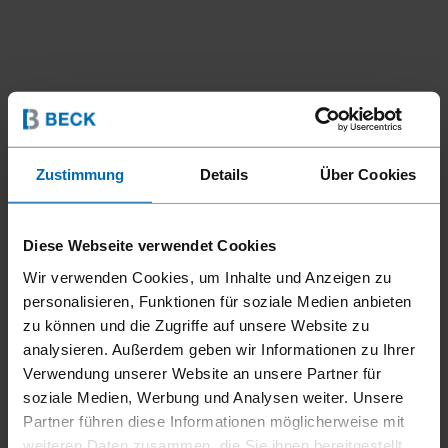
Zustimmung
Details
Über Cookies
Geräte
Akkugeräte
//
/
CAS LADEGERÄT ASC 55 |
12 – 36 V | EU
Diese Webseite verwendet Cookies
Wir verwenden Cookies, um Inhalte und Anzeigen zu
personalisieren, Funktionen für soziale Medien anbieten
Das CAS Ladegerät ASC 55 (12–36 V, EU-Version) ist ein
zu können und die Zugriffe auf unsere Website zu
Ladegerät für alle Li-Ion- und LiHD-Akkupacks von 12 bis 36
analysieren. Außerdem geben wir Informationen zu Ihrer
V im CAS System. Die patentierte AIR COOLED-
Verwendung unserer Website an unsere Partner für
Ladetechnologie sorgt für eine aktive Kühlung der Akkus
soziale Medien, Werbung und Analysen weiter. Unsere
und damit für verkürzte Ladezeiten. Ein
Partner führen diese Informationen möglicherweise mit
prozessorgesteuertes Lademanagement gewährleistet
weiteren Daten zusammen, die Sie ihnen bereitgestellt