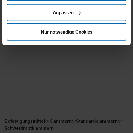
Anpassen
Nur notwendige Cookies
Befestigungsmittel
Klammern
Standard­klammern
//
/
//
/
//
/
Schwer­draht­klammern