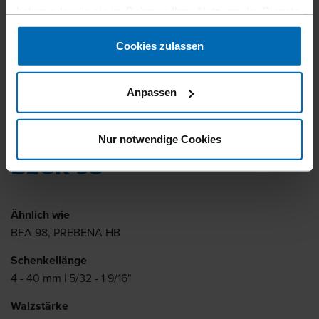
haben oder die sie im Rahmen Ihrer Nutzung der Dienste
gesammelt haben.
Cookies zulassen
Anpassen
Befestigungsmittel
Klammern
Standard­klammern
//
/
//
/
//
/
Feindraht­klammern
Nur notwendige Cookies
BECK 98
Ähnlich wie
BEA 98, PREBENA HB
Schenkellänge
4 - 40 mm | 5/32 - 1 9/16"
Walzstärke