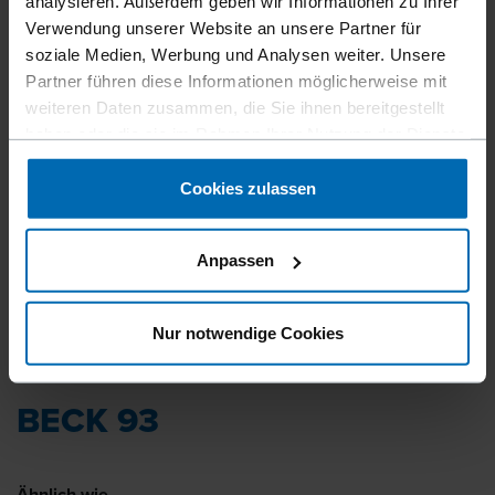
analysieren. Außerdem geben wir Informationen zu Ihrer
Verwendung unserer Website an unsere Partner für
soziale Medien, Werbung und Analysen weiter. Unsere
Partner führen diese Informationen möglicherweise mit
weiteren Daten zusammen, die Sie ihnen bereitgestellt
haben oder die sie im Rahmen Ihrer Nutzung der Dienste
gesammelt haben.
Cookies zulassen
Anpassen
Nur notwendige Cookies
Befestigungsmittel
Klammern
Standard­klammern
//
/
//
/
//
/
Mitteldrahtklammern
BECK 93
Ähnlich wie