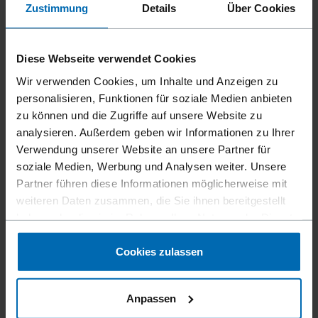
Zustimmung
Details
Über Cookies
Diese Webseite verwendet Cookies
Wir verwenden Cookies, um Inhalte und Anzeigen zu
personalisieren, Funktionen für soziale Medien anbieten
zu können und die Zugriffe auf unsere Website zu
analysieren. Außerdem geben wir Informationen zu Ihrer
Verwendung unserer Website an unsere Partner für
Befestigungsmittel
Klammern
Standard­klammern
//
/
//
/
//
/
soziale Medien, Werbung und Analysen weiter. Unsere
Feindraht­klammern
Partner führen diese Informationen möglicherweise mit
weiteren Daten zusammen, die Sie ihnen bereitgestellt
BECK 800
haben oder die sie im Rahmen Ihrer Nutzung der Dienste
gesammelt haben.
Cookies zulassen
Ähnlich wie
SPOTNAILS 800, SWINGLINE 800
Anpassen
Schenkellänge