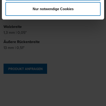
6 - 16 mm | 1/4 - 5/8"
Nur notwendige Cookies
Walzstärke
0,5 mm | 0,02"
Walzbreite
1,3 mm | 0,05"
Äußere Rückenbreite
13 mm | 0,51"
PRODUKT ANFRAGEN