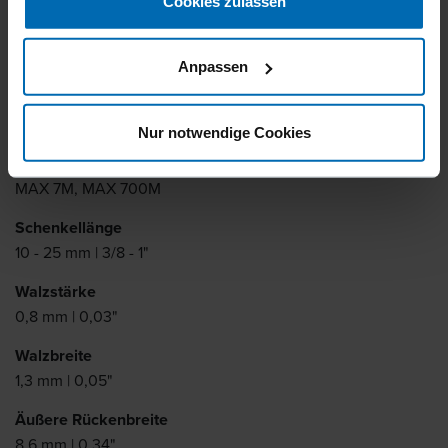
Cookies zulassen
Befestigungsmittel
Klammern
Standard­klammern
//
/
//
/
//
/
Mitteldrahtklammern
Anpassen
BECK 7 M
Nur notwendige Cookies
Ähnlich wie
MAX 7M, MAX 700M
Schenkellänge
10 - 25 mm | 3/8 - 1"
Walzstärke
0,8 mm | 0,03"
Walzbreite
1,3 mm | 0,05"
Äußere Rückenbreite
8,6 mm | 0,34"