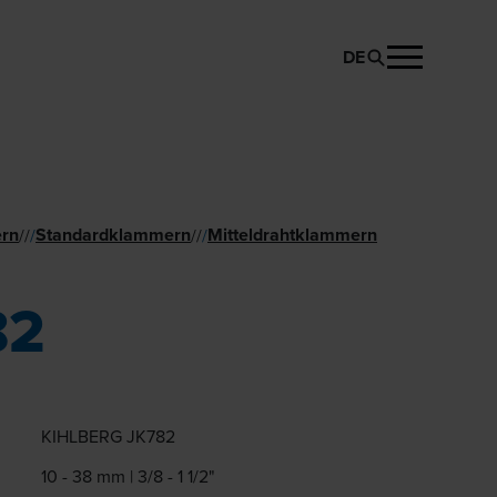
DE
PRODUKT ANFRAGEN
rn
Standard­klammern
Mitteldrahtklammern
//
/
//
/
82
KIHLBERG JK782
10 - 38 mm | 3/8 - 1 1/2"